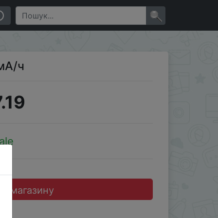
×
мА/ч
.19
ale
до магазину