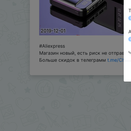
Т
2019-12-01
А
@
#Aliexpress
Ч
Магазин новый, есть риск не отправки,
Больше скидок в телеграмм
t.me/Chin