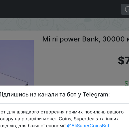
Mi ni power Bank, 30000 
$7
S
Підпишись на канали та бот у Telegram:
от для швидкого створення прямих посилань вашого
Перейти 
овару на роздліли монет Coins, Superdeals та інших
озділів, для більшої економії
@AliSuperCoinsBot