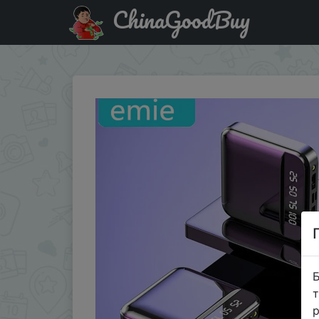
ChinaGoodBuy
Придбати по знижці Mi ni power Bank, 30000 мА/ч
Б
т
р