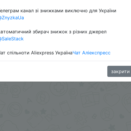
елеграм канал зі знижками виключно для України
@ZnyzkaUa
втоматичний збирач знижок з різних джерел
SaleStack
ат спільноти Aliexpress Україна
Чат Аліекспресс
 но и риск спора так как там точно нет 30000 мАч :)
aGoodBuy
закрити