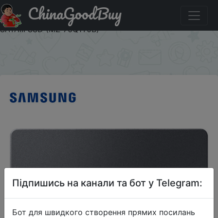
ChinaGoodBuy
Паридбати з промокодом BF19PAYPAL5 SAMSUNG 860
QVO 1 ТБ 2,5-дюймовый твердотельный накопитель
SATAIII SSD (MZ-76Q1T0B)
×
Підпишись на канали та бот у Telegram:
Бот для швидкого створення прямих посилань