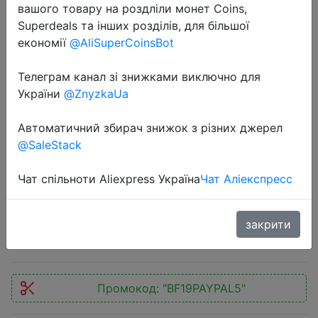
вашого товару на роздліли монет Coins,
Superdeals та інших розділів, для більшої
економії
@AliSuperCoinsBot
Телеграм канал зі знижками виключно для
України
@ZnyzkaUa
2019-11-30
SAMSUNG 860 QVO 1 ТБ 2,5-
Автоматичний збирач знижок з різних джерел
дюймовый твердотельный
@SaleStack
накопитель SATAIII SSD (MZ-
76Q1T0B)
Чат спільноти Aliexpress Україна
Чат Аліекспресс
$104.99
закрити
Промокод:
"BF19PAYPAL5"