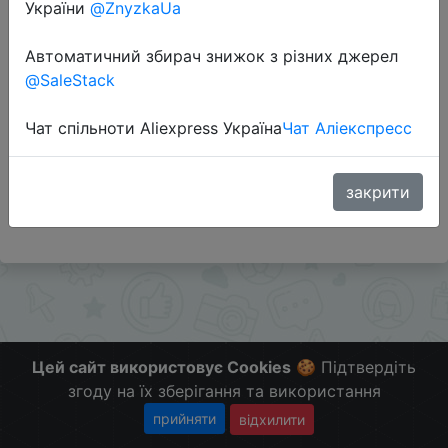
України
@ZnyzkaUa
Автоматичний збирач знижок з різних джерел
Перейти до магазину
@SaleStack
Чат спільноти Aliexpress Україна
Чат Аліекспресс
Как подсказал подписчик Plagron, все еще
действует скидка от 12 числа, с хорошим
ценником!
закрити
Больше скидок в телеграмм t.me/ChinaGoodBuy
Цей сайт використовує Cookies
🍪 Підтвердіть
згоду на їх зберігання та використання
прийняти
відхилити