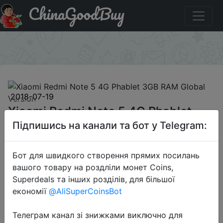
ChinaGoodBuy
Код на знижку GB$MPnote32 Xiaomi Redmi Note 5 4G
Phablet 3GB RAM Global Version
×
2018-07-19
Xiaomi Redmi Note 5 4G Phablet
3GB RAM Global Version
Підпишись на канали та бот у Telegram:
Бот для швидкого створення прямих посилань
$168.99
вашого товару на роздліли монет Coins,
Superdeals та інших розділів, для більшої
економії
@AliSuperCoinsBot
Промокод:
"GB$MPnote32"
Телеграм канал зі знижками виключно для