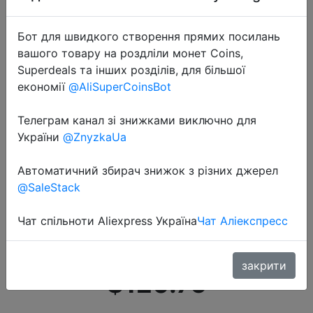
Бот для швидкого створення прямих посилань
вашого товару на роздліли монет Coins,
Superdeals та інших розділів, для більшої
економії
@AliSuperCoinsBot
2019-11-29
Телеграм канал зі знижками виключно для
Глобальная версия Amazfit GTR 47
України
@ZnyzkaUa
мм Смарт часы 5ATM
водонепроницаемые Смарт часы
Автоматичний збирач знижок з різних джерел
@SaleStack
24 дня батарея управление
музыкой кожаный силиконовый
Чат спільноти Aliexpress Україна
Чат Аліекспресс
ремешок
закрити
$120.76