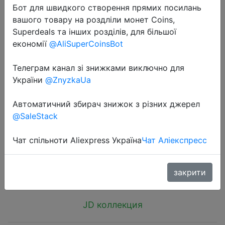
Бот для швидкого створення прямих посилань
вашого товару на роздліли монет Coins,
Superdeals та інших розділів, для більшої
економії
@AliSuperCoinsBot
Телеграм канал зі знижками виключно для
2018-07-19
України
@ZnyzkaUa
[2 pieces] Smorss a plus 5 steel film
full-screen cover mobile phone film
Автоматичний збирач знижок з різних джерел
for a plus 5 / a plus five black -
@SaleStack
Screen Protectors
Чат спільноти Aliexpress Україна
Чат Аліекспресс
$0.99
закрити
JD коллекция