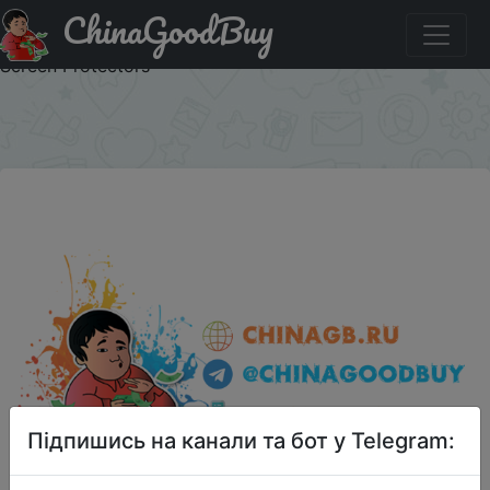
ChinaGoodBuy
Акція на [2 pieces] Smorss a plus 5 steel film full-screen
cover mobile phone film for a plus 5 / a plus five black -
Screen Protectors
×
Підпишись на канали та бот у Telegram: