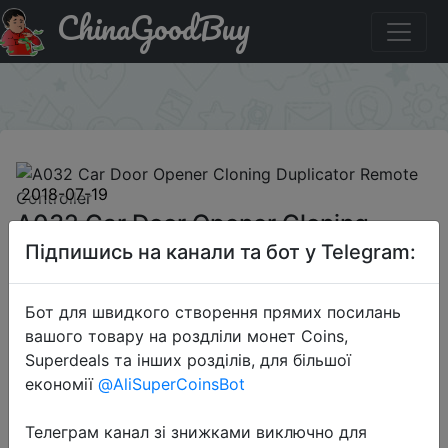
ChinaGoodBuy
Придбати по акціи A032 Car Door Opener Cloning
Duplicator Remote Controller
×
2018-07-19
A032 Car Door Opener Cloning
Duplicator Remote Controller
Підпишись на канали та бот у Telegram:
Бот для швидкого створення прямих посилань
$3.19
вашого товару на роздліли монет Coins,
Superdeals та інших розділів, для більшої
економії
@AliSuperCoinsBot
Sale
Телеграм канал зі знижками виключно для