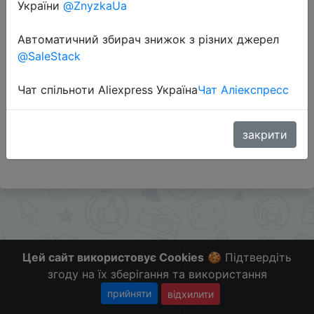
України
@ZnyzkaUa
Автоматичний збирач знижок з різних джерел
Перейти до магазину
@SaleStack
Чат спільноти Aliexpress Україна
Чат Аліекспресс
Додаткова інформація відсутня.
Слідкуйте за знижками на мобільному, в телеграм
каналі:
закрити
ZnyzhkaUA
Цей сайт використовує Cookies
🍪 Підтвердіть
згоду на їх зберігання та використання
прийняти
відхилити