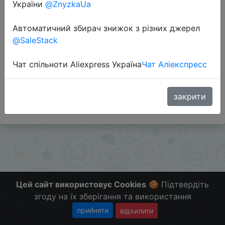
України
@ZnyzkaUa
Перейти до магазину
Автоматичний збирач знижок з різних джерел
@SaleStack
Додаткова інформація відсутня.
Чат спільноти Aliexpress Україна
Чат Аліекспресс
Слідкуйте за знижками на мобільному, в телеграм
каналі:
ZnyzhkaUA
закрити
Цей сайт використовує Cookies
🍪 Підтвердіть
згоду на їх зберігання та використання
прийняти
відхилити