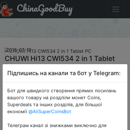
ChinaGoodBuy
Паридбати з промокодом IT$TAHI13 CHUWI Hi13
CWI534 2 in 1 Tablet PC
×
2018-07-19
CHUWI Hi13 CWI534 2 in 1 Tablet
PC
Підпишись на канали та бот у Telegram:
$309.99
Бот для швидкого створення прямих посилань
вашого товару на роздліли монет Coins,
Superdeals та інших розділів, для більшої
Промокод:
"IT$TAHI13"
економії
@AliSuperCoinsBot
Телеграм канал зі знижками виключно для