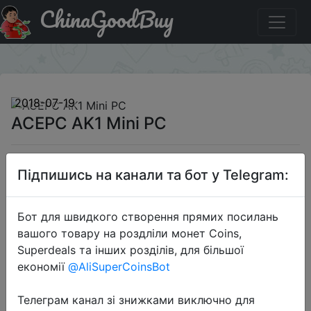
ChinaGoodBuy
Придбати по акціи ACEPC AK1 Mini PC
×
2018-07-19
ACEPC AK1 Mini PC
$149.99
Підпишись на канали та бот у Telegram:
Бот для швидкого створення прямих посилань
Sale
вашого товару на роздліли монет Coins,
Superdeals та інших розділів, для більшої
економії
@AliSuperCoinsBot
Перейти до магазину
Телеграм канал зі знижками виключно для