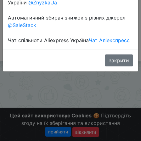
України
@ZnyzkaUa
Автоматичний збирач знижок з різних джерел
Додаткова інформація відсутня.
@SaleStack
Слідкуйте за знижками на мобільному, в телеграм
каналі:
Чат спільноти Aliexpress Україна
Чат Аліекспресс
ZnyzhkaUA
закрити
Цей сайт використовує Cookies
🍪 Підтвердіть
згоду на їх зберігання та використання
прийняти
відхилити