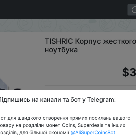
OM ноутбука
TISHRIC Корпус жестког
ноутбука
$3
S
Підпишись на канали та бот у Telegram:
от для швидкого створення прямих посилань вашого
овару на роздліли монет Coins, Superdeals та інших
Перейти 
озділів, для більшої економії
@AliSuperCoinsBot