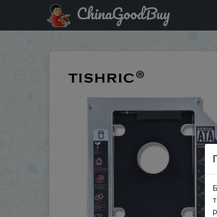
ChinaGoodBuy
Акція на TISHRIC Корпус жесткого диска вместо CD-R
Б
т
р