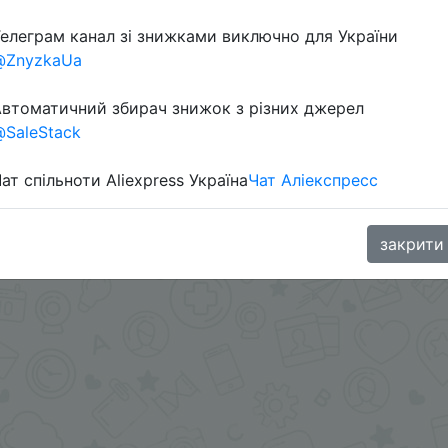
елеграм канал зі знижками виключно для України
@ZnyzkaUa
втоматичний збирач знижок з різних джерел
SaleStack
ат спільноти Aliexpress Україна
Чат Аліекспресс
ChinaGoodBuy
закрити