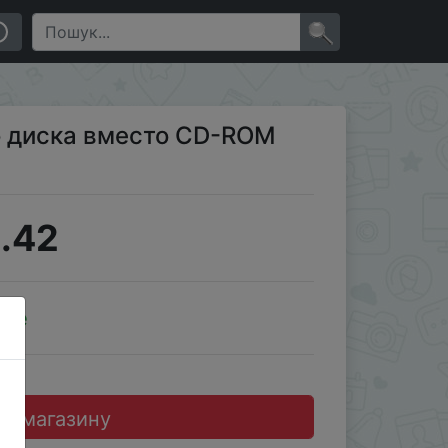
×
о диска вместо CD-ROM
.42
ale
до магазину