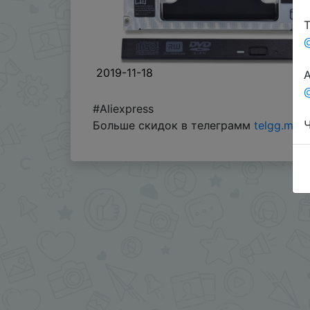
Т
2019-11-18
А
@
#Aliexpress
Ч
Больше скидок в телеграмм
telgg.me/