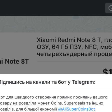
8 T, глобальная версия, 4 Гб ОЗУ, 64 Гб ПЗУ, NFC, м
Xiaomi Redmi Note 8 T, г
ОЗУ, 64 Гб ПЗУ, NFC, мо
четырехъядерный проце
$
Підпишись на канали та бот у Telegram:
Промоко
от для швидкого створення прямих посилань вашого
овару на роздліли монет Coins, Superdeals та інших
озділів, для більшої економії
@AliSuperCoinsBot