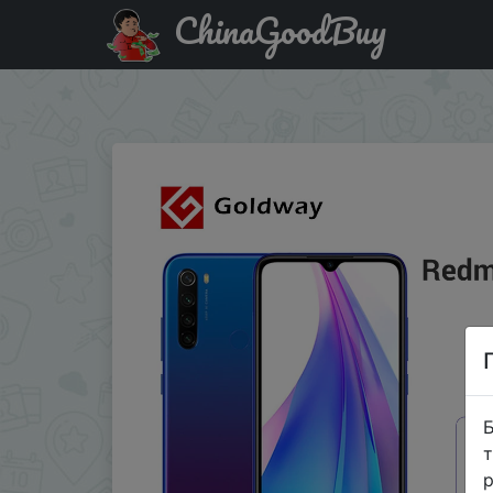
ChinaGoodBuy
Паридбати з промокодом GWRN8T642 Xiaomi Redmi Note 
Snapdrag.
Б
т
р