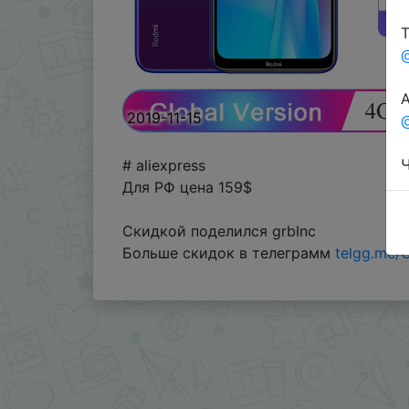
Т
А
2019-11-15
@
Ч
# aliexpress
Для РФ цена 159$
Скидкой поделился grbInc
Больше скидок в телеграмм
telgg.me/