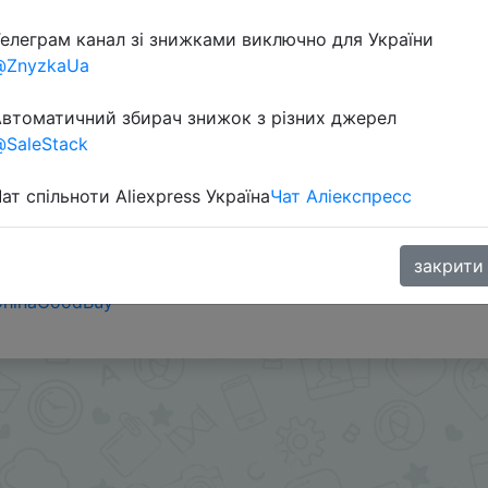
Перейти 
елеграм канал зі знижками виключно для України
@ZnyzkaUa
втоматичний збирач знижок з різних джерел
SaleStack
ат спільноти Aliexpress Україна
Чат Аліекспресс
закрити
ChinaGoodBuy