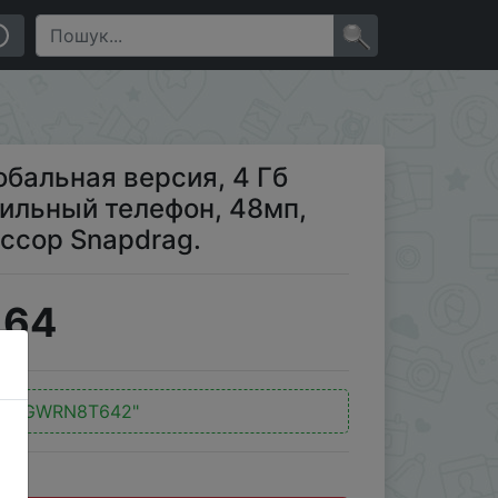
обильный телефон, 48мп, четырехъядерный процессор
×
лобальная версия, 4 Гб
бильный телефон, 48мп,
ссор Snapdrag.
164
д:
"GWRN8T642"