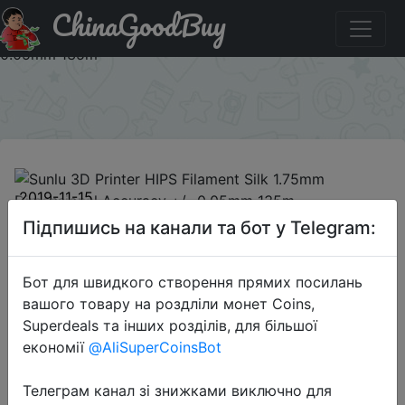
ChinaGoodBuy
Код на знижку Save 60% With 2 Pcs Sunlu 3D Printer
HIPS Filament Silk 1.75mm Dimensional Accuracy +/-
0.05mm 135m
×
2019-11-15
Sunlu 3D Printer HIPS Filament Silk
Підпишись на канали та бот у Telegram:
1.75mm Dimensional Accuracy +/-
0.05mm 135m
Бот для швидкого створення прямих посилань
вашого товару на роздліли монет Coins,
Superdeals та інших розділів, для більшої
$3.9
економії
@AliSuperCoinsBot
Телеграм канал зі знижками виключно для