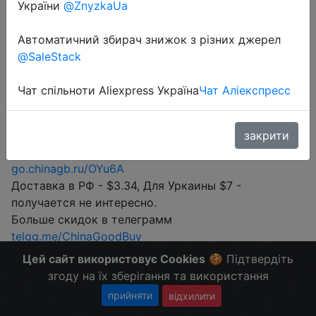
України
@ZnyzkaUa
Промокод:
"Save 60% With 2 Pcs"
Автоматичний збирач знижок з різних джерел
@SaleStack
Перейти до магазину
Чат спільноти Aliexpress Україна
Чат Аліекспресс
#Gearbest
закрити
Цена при условии покупки от 2х бабин. По акции -
go.chinagb.ru/OYu6A
Доставка в РФ - $3.34, Для Уркаины $7 -
получается не интересно.
Больше скидок в телеграмм
telgg.me/ChinaGoodBuy
Цей сайт використовує Cookies
🍪 Підтвердіть
згоду на їх зберігання та використання
прийняти
відхилити