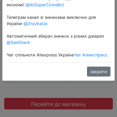
економії
@AliSuperCoinsBot
Телеграм канал зі знижками виключно для
України
@ZnyzkaUa
2019-11-12
Автоматичний збирач знижок з різних джерел
Самая низкая цена SSD 2,5 512ГБ
@SaleStack
$37.49
Чат спільноти Aliexpress Україна
Чат Аліекспресс
закрити
Промокод:
"JAREK1111"
Перейти до магазину