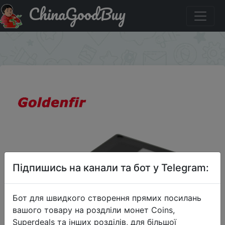
ChinaGoodBuy
Придбати по знижці JAREK1111 Самая низкая цена SSD
2,5 512ГБ
×
Підпишись на канали та бот у Telegram:
Бот для швидкого створення прямих посилань
вашого товару на роздліли монет Coins,
Superdeals та інших розділів, для більшої