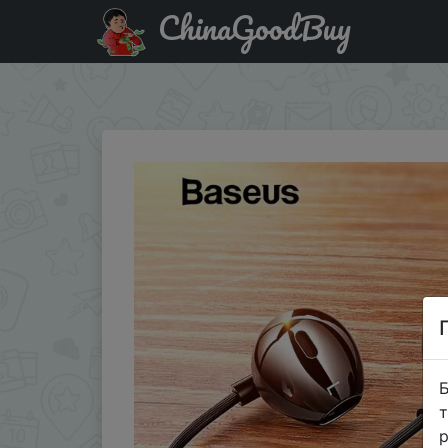
ChinaGoodBuy
Купити по знижці 191111SD2OFF Baseus C06 USB Type-c
Meizu note
Б
т
р