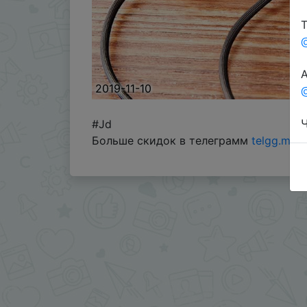
Т
А
2019-11-10
@
Ч
#Jd
Больше скидок в телеграмм
telgg.me/