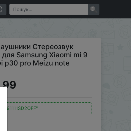
ng Xiaomi mi 9 se redmi note 7 pro Huawei p30 pro
×
наушники Стереозвук
для Samsung Xiaomi mi 9
i p30 pro Meizu note
.99
:
"191111SD2OFF"