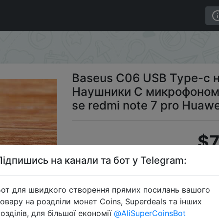
 наушники Стереозвук Наушники С микрофоном для Samsu
Baseus C06 USB Type-c 
Наушники С микрофоном 
se redmi note 7 pro Huawe
$7
Підпишись на канали та бот у Telegram:
Промокод
от для швидкого створення прямих посилань вашого
овару на роздліли монет Coins, Superdeals та інших
озділів, для більшої економії
@AliSuperCoinsBot