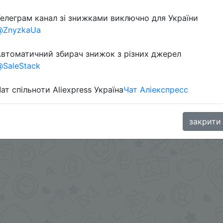
Перейти 
елеграм канал зі знижками виключно для України
@ZnyzkaUa
втоматичний збирач знижок з різних джерел
SaleStack
ат спільноти Aliexpress Україна
Чат Аліекспресс
ChinaGoodBuy
закрити