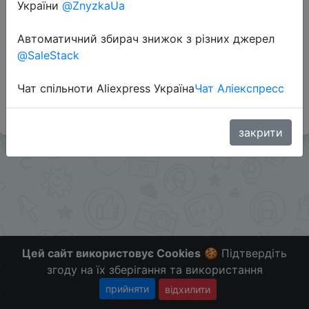
України
@ZnyzkaUa
Автоматичний збирач знижок з різних джерел
Додаткова інформація відсутня.
@SaleStack
Слідкуйте за знижками на мобільному, в телеграм
каналі:
Чат спільноти Aliexpress Україна
Чат Аліекспресс
ZnyzhkaUA
закрити
Цей сайт використовує Cookies
🍪 Підтвердіть
згоду на їх зберігання та використання
прийняти
відхилити