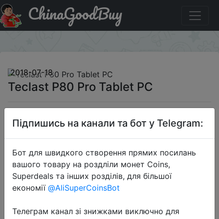
ChinaGoodBuy
Придбати по акціи Teclast P80 Pro Tablet PC
×
2018-07-18
Teclast P80 Pro Tablet PC
$99.99
Підпишись на канали та бот у Telegram:
Бот для швидкого створення прямих посилань
Sale
вашого товару на роздліли монет Coins,
Superdeals та інших розділів, для більшої
економії
@AliSuperCoinsBot
Перейти до магазину
Телеграм канал зі знижками виключно для