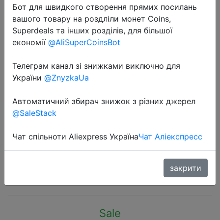
Бот для швидкого створення прямих посилань
вашого товару на роздліли монет Coins,
Superdeals та інших розділів, для більшої
економії
@AliSuperCoinsBot
Телеграм канал зі знижками виключно для
2019-11-07
України
@ZnyzkaUa
Feisty Pets Bear Taylor Truelove
Фильмы Feisty Очаровательны
Автоматичний збирач знижок з різних джерел
плюшевые мягкие игрушки
@SaleStack
ухмыляется от уха до уха
Специальный подарок Валентина
Чат спільноти Aliexpress Україна
Чат Аліекспресс
закрити
$11.99
Sale