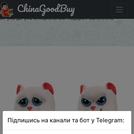
ChinaGoodBuy
Придбати Feisty Pets Bear Taylor Truelove Фильмы Feisty
Очаровательны плюшевые мягкие игрушки ухмыляется
от уха до уха Специальный подарок Валентина
×
Підпишись на канали та бот у Telegram: