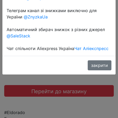
Телеграм канал зі знижками виключно для
України
@ZnyzkaUa
2019-11-06
Автоматичний збирач знижок з різних джерел
@SaleStack
1490 руб.
Чат спільноти Aliexpress Україна
Чат Аліекспресс
Sale
закрити
Перейти до магазину
#Eldorado