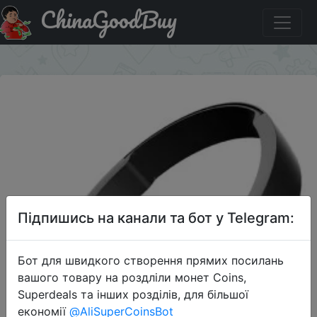
ChinaGoodBuy
Придбати по знижці
×
Підпишись на канали та бот у Telegram:
Бот для швидкого створення прямих посилань
вашого товару на роздліли монет Coins,
Superdeals та інших розділів, для більшої
економії
@AliSuperCoinsBot