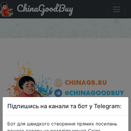
ChinaGoodBuy
Промокод на знижку QYRGJY07 ABS Multifunction
Foldable Plastic Teaching Ruler
×
Підпишись на канали та бот у Telegram:
Бот для швидкого створення прямих посилань
вашого товару на роздліли монет Coins,