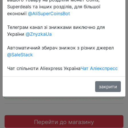
Superdeals та інших розділів, для більшої
економії
@AliSuperCoinsBot
Телеграм канал зі знижками виключно для
2018-07-17
України
@ZnyzkaUa
ABS Multifunction Foldable Plastic
Автоматичний збирач знижок з різних джерел
Teaching Ruler
@SaleStack
$1.5
Чат спільноти Aliexpress Україна
Чат Аліекспресс
закрити
Промокод:
"QYRGJY07"
Перейти до магазину