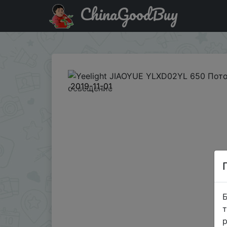
ChinaGoodBuy
Промокод на знижку BGYUE333 Yeelight JIAOYUE YLXD
2019-11-01
Б
т
р