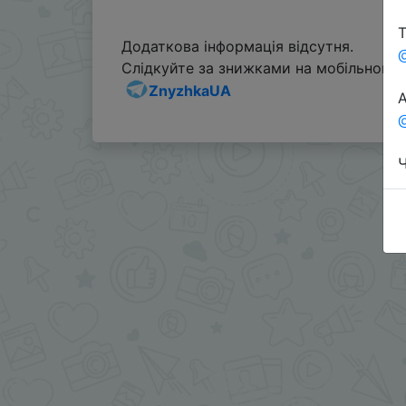
Т
Додаткова інформація відсутня.
Слідкуйте за знижками на мобільному, 
ZnyzhkaUA
А
@
Ч