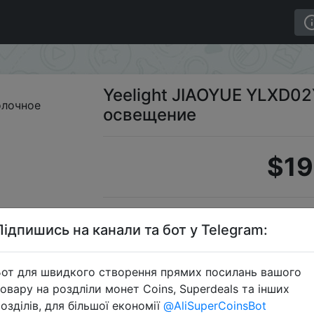
02YL 650 Потолочное освещение
Yeelight JIAOYUE YLXD0
освещение
$19
Промок
Підпишись на канали та бот у Telegram:
от для швидкого створення прямих посилань вашого
овару на роздліли монет Coins, Superdeals та інших
Перейти 
озділів, для більшої економії
@AliSuperCoinsBot