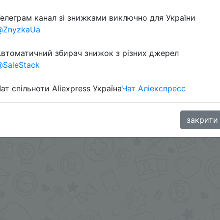
елеграм канал зі знижками виключно для України
@ZnyzkaUa
в телеграм каналі:
втоматичний збирач знижок з різних джерел
SaleStack
ат спільноти Aliexpress Україна
Чат Аліекспресс
закрити