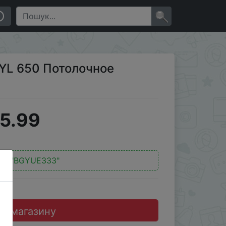
×
2YL 650 Потолочное
5.99
од:
"BGYUE333"
до магазину