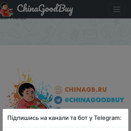
ChinaGoodBuy
Купити по знижці LFJY38 Universal 360 Degrees Rotation
Long Arm Car Windshield Holder Mount Bracket Stand for
Cell Phones
×
Підпишись на канали та бот у Telegram: