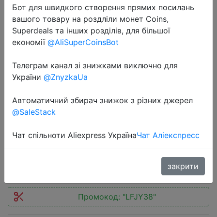
Бот для швидкого створення прямих посилань
вашого товару на роздліли монет Coins,
Superdeals та інших розділів, для більшої
економії
@AliSuperCoinsBot
Телеграм канал зі знижками виключно для
2018-07-17
України
@ZnyzkaUa
Universal 360 Degrees Rotation
Long Arm Car Windshield Holder
Автоматичний збирач знижок з різних джерел
Mount Bracket Stand for Cell
@SaleStack
Phones
Чат спільноти Aliexpress Україна
Чат Аліекспресс
$1.2
закрити
Промокод:
"LFJY38"