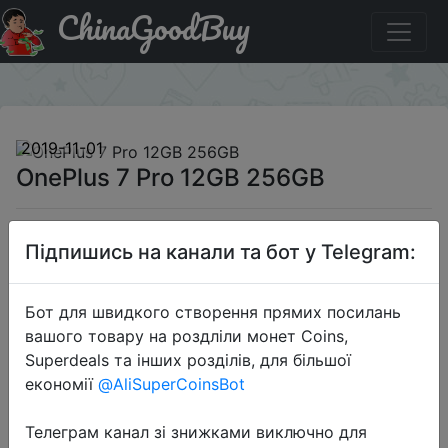
ChinaGoodBuy
Код на знижку BGTYOP7P256 OnePlus 7 Pro 12GB 256GB
×
2019-11-01
OnePlus 7 Pro 12GB 256GB
$699.99
Підпишись на канали та бот у Telegram:
Бот для швидкого створення прямих посилань
Промокод:
"BGTYOP7P256"
вашого товару на роздліли монет Coins,
Superdeals та інших розділів, для більшої
економії
@AliSuperCoinsBot
Перейти до магазину
Телеграм канал зі знижками виключно для