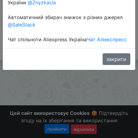
України
@ZnyzkaUa
Автоматичний збирач знижок з різних джерел
Додаткова інформація відсутня.
@SaleStack
Слідкуйте за знижками на мобільному, в телеграм
каналі:
Чат спільноти Aliexpress Україна
Чат Аліекспресс
ZnyzhkaUA
закрити
Цей сайт використовує Cookies
🍪 Підтвердіть
згоду на їх зберігання та використання
прийняти
відхилити