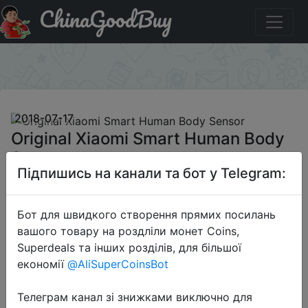
ChinaGoodBuy
Промокод на знижку GB$Tt281410 Original Xiaomi Smart
Human Body Sensor
×
2018-07-17
Original Xiaomi Smart Human Body
Sensor
Підпишись на канали та бот у Telegram:
$9.99
Бот для швидкого створення прямих посилань
вашого товару на роздліли монет Coins,
Superdeals та інших розділів, для більшої
Промокод:
"GB$Tt281410"
економії
@AliSuperCoinsBot
Телеграм канал зі знижками виключно для