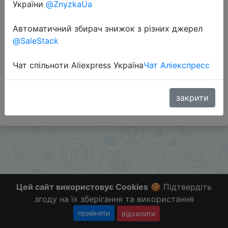
України
@ZnyzkaUa
Перейти до магазину
Автоматичний збирач знижок з різних джерел
@SaleStack
Додаткова інформація відсутня.
Чат спільноти Aliexpress Україна
Чат Аліекспресс
Слідкуйте за знижками на мобільному, в телеграм
каналі:
ZnyzhkaUA
закрити
Цей сайт використовує Cookies
🍪 Підтвердіть
згоду на їх зберігання та використання
прийняти
відхилити