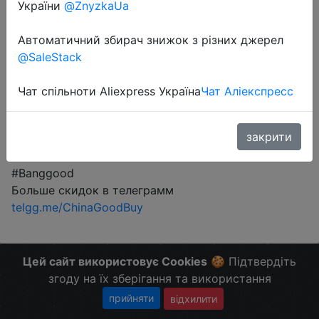
України
@ZnyzkaUa
Автоматичний збирач знижок з різних джерел
Промокод:
"BG2MiFuzz"
@SaleStack
Чат спільноти Aliexpress Україна
Чат Аліекспресс
Перейти до магазину
закрити
#Banggood
Больше скидок в телеграмм
telgg.me/ChinaGoodBuy
Цей сайт використовує Cookies
🍪 Підтвердіть
згоду на їх зберігання та використання
прийняти
відхилити