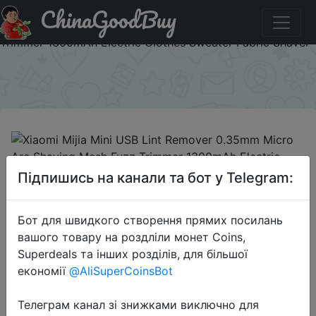
ChinaGoodBuy
Придбати по знижці BG2MiFuzz Xiaomi Mijia Mini USB
Lint Remover 0.35mm Micro Arc Shaving Mesh Fuzz
Trimmer 1300mAh Electric Clothes Sweater Fabric Shaver
×
2019-10-30
Підпишись на канали та бот у Telegram:
Xiaomi Mijia Mini USB Lint Remover
0.35mm Micro Arc Shaving Mesh
Бот для швидкого створення прямих посилань
Fuzz Trimmer 1300mAh Electric
вашого товару на роздліли монет Coins,
Clothes Sweater Fabric Shaver
Superdeals та інших розділів, для більшої
економії
@AliSuperCoinsBot
$11.19
Телеграм канал зі знижками виключно для