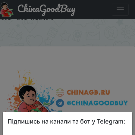
ChinaGoodBuy
Купити на розпродажі Yuhuaze (Yahuaze) stack makeup
mirror portable small round mirror double mirror beauty
tools - Other Hardware
×
Підпишись на канали та бот у Telegram: