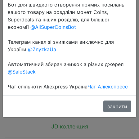
Бот для швидкого створення прямих посилань
вашого товару на роздліли монет Coins,
Superdeals та інших розділів, для більшої
економії
@AliSuperCoinsBot
Телеграм канал зі знижками виключно для
2018-07-16
України
@ZnyzkaUa
Yuhuaze (Yahuaze) stack makeup
mirror portable small round mirror
Автоматичний збирач знижок з різних джерел
double mirror beauty tools - Other
@SaleStack
Hardware
Чат спільноти Aliexpress Україна
Чат Аліекспресс
$0.99
закрити
JD коллекция