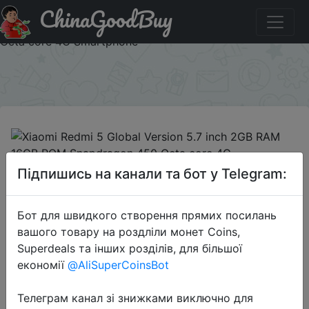
ChinaGoodBuy
Промокод на знижку 7BGRMI5216 Xiaomi Redmi 5 Global
Version 5.7 inch 2GB RAM 16GB ROM Snapdragon 450
Octa core 4G Smartphone
×
2018-07-16
Підпишись на канали та бот у Telegram:
Xiaomi Redmi 5 Global Version 5.7
inch 2GB RAM 16GB ROM
Бот для швидкого створення прямих посилань
Snapdragon 450 Octa core 4G
вашого товару на роздліли монет Coins,
Smartphone
Superdeals та інших розділів, для більшої
економії
@AliSuperCoinsBot
$112.13
Телеграм канал зі знижками виключно для