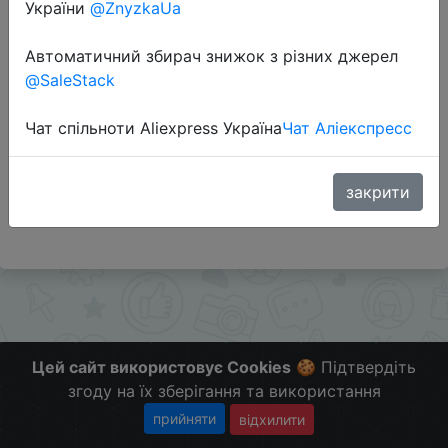
України
@ZnyzkaUa
Автоматичний збирач знижок з різних джерел
Перейти до магазину
@SaleStack
Чат спільноти Aliexpress Україна
Чат Аліекспресс
Додаткова інформація відсутня.
Слідкуйте за знижками на мобільному, в телеграм
каналі:
закрити
ZnyzhkaUA
Цей сайт використовує Cookies
🍪 Підтвердіть
згоду на їх зберігання та використання
прийняти
відхилити