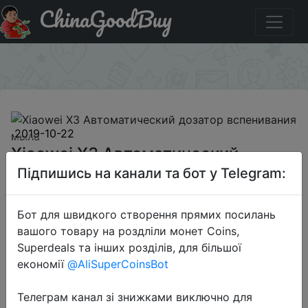
ChinaGoodBuy
Придбати по знижці BGVOW12 Xiaowei X3
Автоматический дозатор вспенивания мыла
×
2019-10-22
Xiaowei X3 Автоматический
дозатор вспенивания мыла
Підпишись на канали та бот у Telegram:
Бот для швидкого створення прямих посилань
$12.11
вашого товару на роздліли монет Coins,
Superdeals та інших розділів, для більшої
економії
@AliSuperCoinsBot
Промокод:
"BGVOW12"
Телеграм канал зі знижками виключно для