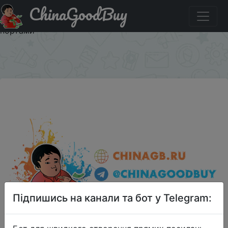
ChinaGoodBuy
Придбати по знижці новый xiaomi ультратонкий
10000mah мобильный банк мощности 2 с 2 USB-
портами
×
Підпишись на канали та бот у Telegram: