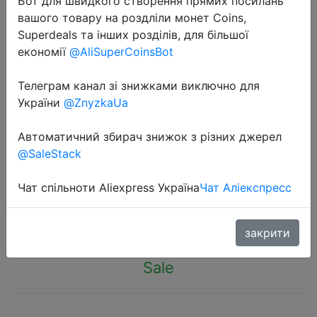
Бот для швидкого створення прямих посилань
вашого товару на роздліли монет Coins,
Superdeals та інших розділів, для більшої
економії
@AliSuperCoinsBot
Телеграм канал зі знижками виключно для
2018-07-15
України
@ZnyzkaUa
новый xiaomi ультратонкий
10000mah мобильный банк
Автоматичний збирач знижок з різних джерел
@SaleStack
мощности 2 с 2 USB-портами
Чат спільноти Aliexpress Україна
Чат Аліекспресс
$13.99
закрити
Sale