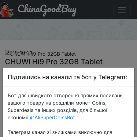
ChinaGoodBuy
Паридбати з промокодом BG14c94a CHUWI Hi9 Pro
32GB Tablet
×
2019-10-21
CHUWI Hi9 Pro 32GB Tablet
Підпишись на канали та бот у Telegram:
$112.99
Бот для швидкого створення прямих посилань
вашого товару на роздліли монет Coins,
Промокод:
"BG14c94a"
Superdeals та інших розділів, для більшої
економії
@AliSuperCoinsBot
Телеграм канал зі знижками виключно для