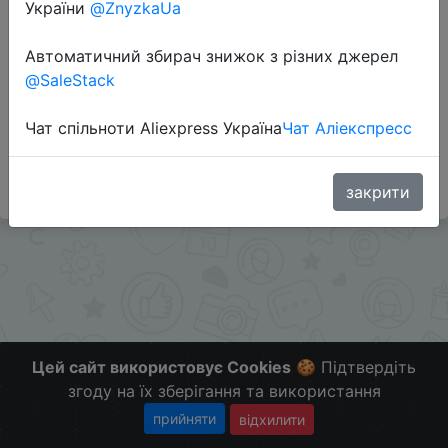
Перейти до магазину
України
@ZnyzkaUa
Автоматичний збирач знижок з різних джерел
@SaleStack
Додаткова інформація відсутня.
Слідкуйте за знижками на мобільному, в телеграм
Чат спільноти Aliexpress Україна
Чат Аліекспресс
каналі:
ZnyzhkaUA
закрити
Цей сайт використовує Cookies
🍪 Підтвердіть
згоду на їх зберігання та використання
прийняти
відхилити