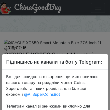
ChinaGoodBuy
Придбати по акціи QICYCLE XC650 Smart Mountain Bike
27.5 inch 11-speed
×
2018-07-15
QICYCLE XC650 Smart Mountain
Bike 27.5 inch 11-speed
Підпишись на канали та бот у Telegram:
Бот для швидкого створення прямих посилань
$499.99
вашого товару на роздліли монет Coins,
Superdeals та інших розділів, для більшої
економії
@AliSuperCoinsBot
Sale
Телеграм канал зі знижками виключно для