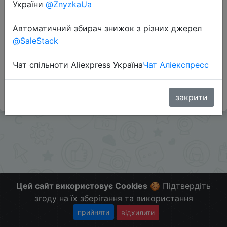
Перейти до магазину
України
@ZnyzkaUa
Автоматичний збирач знижок з різних джерел
@SaleStack
Додаткова інформація відсутня.
Слідкуйте за знижками на мобільному, в телеграм
Чат спільноти Aliexpress Україна
Чат Аліекспресс
каналі:
ZnyzhkaUA
закрити
Цей сайт використовує Cookies
🍪 Підтвердіть
згоду на їх зберігання та використання
прийняти
відхилити