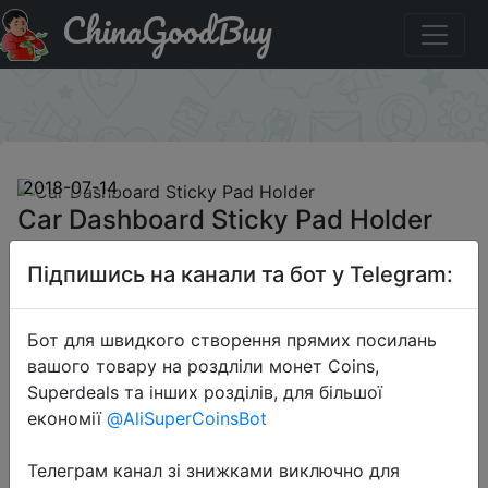
ChinaGoodBuy
Код на знижку IT$MPCARH Car Dashboard Sticky Pad
Holder
×
2018-07-14
Car Dashboard Sticky Pad Holder
Підпишись на канали та бот у Telegram:
$0.99
Бот для швидкого створення прямих посилань
вашого товару на роздліли монет Coins,
Промокод:
"IT$MPCARH"
Superdeals та інших розділів, для більшої
економії
@AliSuperCoinsBot
Телеграм канал зі знижками виключно для