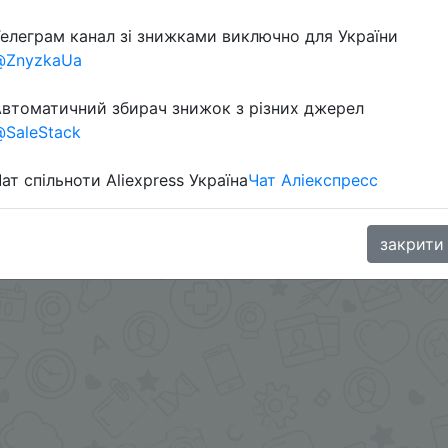
елеграм канал зі знижками виключно для України
ChinaGoodBuy
@ZnyzkaUa
втоматичний збирач знижок з різних джерел
SaleStack
ат спільноти Aliexpress Україна
Чат Аліекспресс
закрити