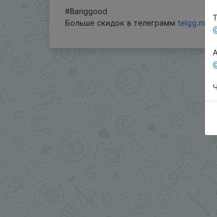
#Banggood
Т
Больше скидок в телеграмм
telgg.me/
А
@
Ч