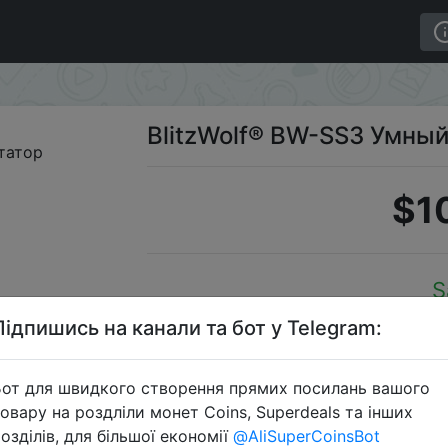
BlitzWolf® BW-SS3 Умны
$1
S
Підпишись на канали та бот у Telegram:
от для швидкого створення прямих посилань вашого
Перейти 
овару на роздліли монет Coins, Superdeals та інших
озділів, для більшої економії
@AliSuperCoinsBot