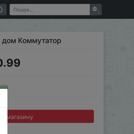
×
й дом Коммутатор
0.99
ale
до магазину