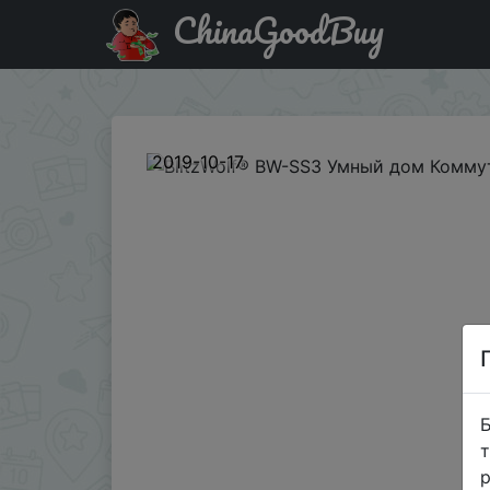
ChinaGoodBuy
Знижка на BlitzWolf® BW-SS3 Умный дом Коммутатор
2019-10-17
Б
т
р