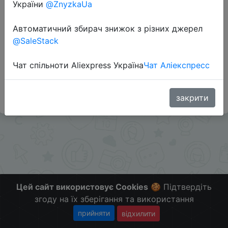
України
@ZnyzkaUa
Перейти до магазину
Автоматичний збирач знижок з різних джерел
@SaleStack
Додаткова інформація відсутня.
Слідкуйте за знижками на мобільному, в телеграм
Чат спільноти Aliexpress Україна
Чат Аліекспресс
каналі:
ZnyzhkaUA
закрити
Цей сайт використовує Cookies
🍪 Підтвердіть
згоду на їх зберігання та використання
прийняти
відхилити