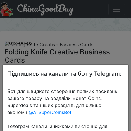
ChinaGoodBuy
Придбати Folding Knife Creative Business Cards
×
2018-06-02
Folding Knife Creative Business
Cards
Підпишись на канали та бот у Telegram:
$0.69
Бот для швидкого створення прямих посилань
вашого товару на роздліли монет Coins,
Sale
Superdeals та інших розділів, для більшої
економії
@AliSuperCoinsBot
Телеграм канал зі знижками виключно для