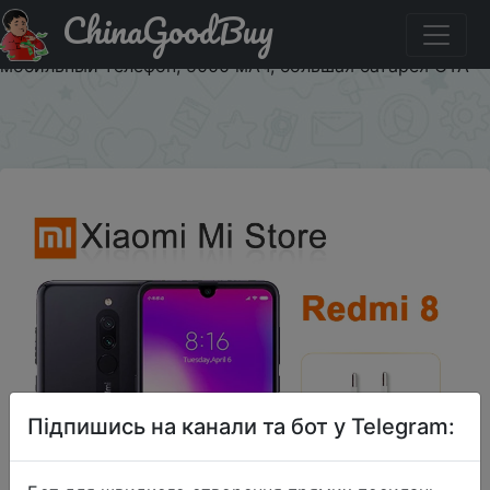
ChinaGoodBuy
Придбати Xiaomi Redmi 8 3 ГБ, 32 ГБ, Восьмиядерный
процессор Snapdragon 439, двойная камера 12 Мп,
мобильный телефон, 5000 мАч, большая батарея OTA
×
Підпишись на канали та бот у Telegram: