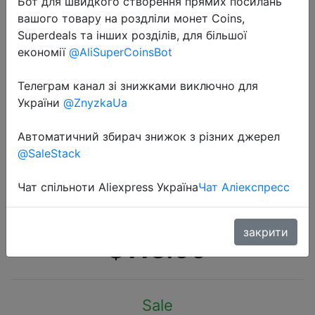
Бот для швидкого створення прямих посилань
вашого товару на роздліли монет Coins,
Superdeals та інших розділів, для більшої
економії
@AliSuperCoinsBot
Телеграм канал зі знижками виключно для
2019-10-10
України
@ZnyzkaUa
Xiaomi Redmi 8 3 ГБ, 32 ГБ,
Восьмиядерный процессор
Автоматичний збирач знижок з різних джерел
@SaleStack
Snapdragon 439, двойная камера
12 Мп, мобильный телефон, 5000
Чат спільноти Aliexpress Україна
Чат Аліекспресс
мАч, большая батарея OTA
закрити
$113.99
Sale