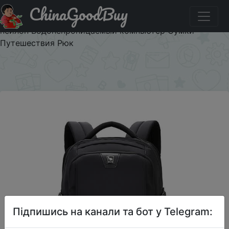
ChinaGoodBuy
Придбати по знижці $1/15 OIWAS 14-дюймовый ноутбук
рюкзак Многофункциональный бизнес сумка Мужчины
нейлон Водонепроницаемый компьютер Сумки
Путешествия Рюк
×
Підпишись на канали та бот у Telegram: