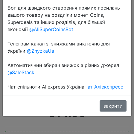
Бот для швидкого створення прямих посилань
вашого товару на роздліли монет Coins,
Superdeals та інших розділів, для більшої
економії
@AliSuperCoinsBot
Телеграм канал зі знижками виключно для
2019-10-10
України
@ZnyzkaUa
OIWAS 14-дюймовый ноутбук
рюкзак Многофункциональный
Автоматичний збирач знижок з різних джерел
@SaleStack
бизнес сумка Мужчины нейлон
Водонепроницаемый компьютер
Чат спільноти Aliexpress Україна
Чат Аліекспресс
Сумки Путешествия Рюк
закрити
$14.99