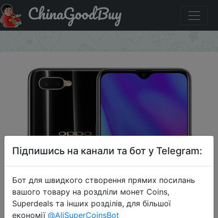
ChinaGoodBuy
Придбати по акціи OPPO K1 6+64GB
×
Підпишись на канали та бот у Telegram:
Бот для швидкого створення прямих посилань
вашого товару на роздліли монет Coins,
Superdeals та інших розділів, для більшої
економії
@AliSuperCoinsBot