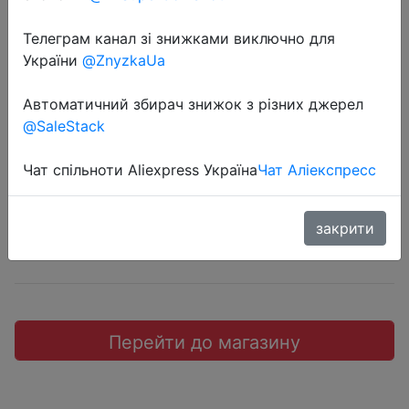
Телеграм канал зі знижками виключно для
України
@ZnyzkaUa
2019-10-04
Автоматичний збирач знижок з різних джерел
OPPO K1 6+64GB
@SaleStack
$195.99
Чат спільноти Aliexpress Україна
Чат Аліекспресс
закрити
Sale
Перейти до магазину