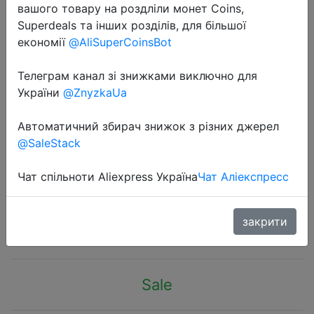
вашого товару на роздліли монет Coins,
Superdeals та інших розділів, для більшої
економії
@AliSuperCoinsBot
Телеграм канал зі знижками виключно для
України
@ZnyzkaUa
2019-10-03
Удобная косметичка для
Автоматичний збирач знижок з різних джерел
путешествий косметичка
@SaleStack
органайзер для мытья сумка для
хранения горячая распродажа
Чат спільноти Aliexpress Україна
Чат Аліекспресс
$2.47
закрити
Sale