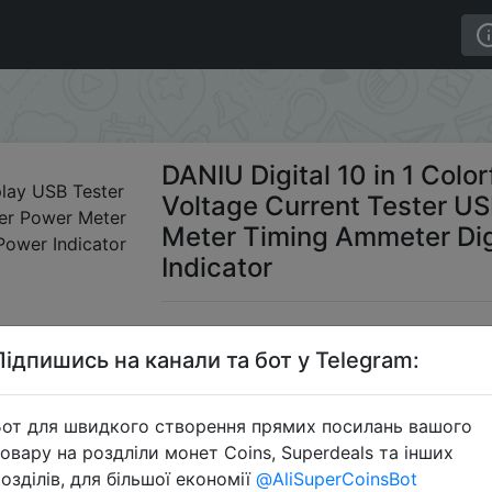
 Display USB Tester Voltage Current Tester USB Charger T
DANIU Digital 10 in 1 Colo
Voltage Current Tester U
Meter Timing Ammeter Dig
Indicator
$3
Підпишись на канали та бот у Telegram:
от для швидкого створення прямих посилань вашого
Промо
овару на роздліли монет Coins, Superdeals та інших
озділів, для більшої економії
@AliSuperCoinsBot