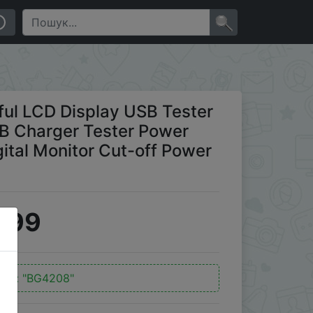
ester Power Meter Timing Ammeter Digital Monitor Cut-off
×
rful LCD Display USB Tester
SB Charger Tester Power
ital Monitor Cut-off Power
.99
код:
"BG4208"