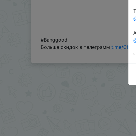
Т
А
#Banggood
@
Больше скидок в телеграмм
t.me/Chin
Ч