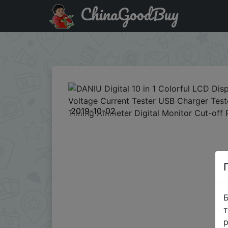
ChinaGoodBuy
Код на знижку BG4208 DANIU Digital 10 in 1 Colorful LCD
Power Indicator
2019-10-02
Б
т
р