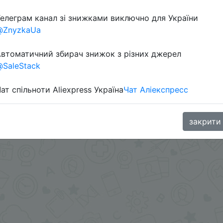
елеграм канал зі знижками виключно для України
Перейти 
@ZnyzkaUa
втоматичний збирач знижок з різних джерел
SaleStack
aGoodBuy
ат спільноти Aliexpress Україна
Чат Аліекспресс
закрити