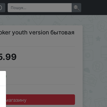
×
oker youth version бытовая
5.99
ale
до магазину