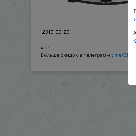
Т
2019-09-29
А
@
#Jd
Ч
Больше скидок в телеграмм
t.me/Chin