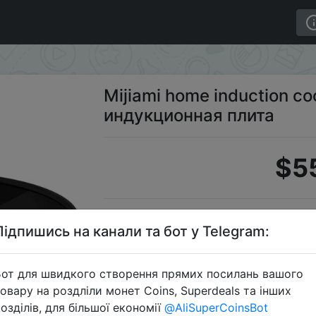
 version бытовая индукционная плита
Mijiami home induction co
индукционная плита
$5
S
Підпишись на канали та бот у Telegram:
от для швидкого створення прямих посилань вашого
овару на роздліли монет Coins, Superdeals та інших
Перейти 
озділів, для більшої економії
@AliSuperCoinsBot