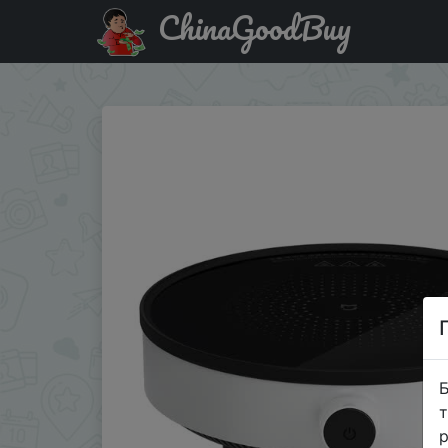
ChinaGoodBuy
Придбати по акціи Mijiami home induction cooker youth
Б
т
р