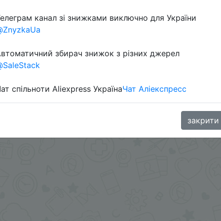
елеграм канал зі знижками виключно для України
@ZnyzkaUa
втоматичний збирач знижок з різних джерел
SaleStack
ат спільноти Aliexpress Україна
Чат Аліекспресс
aGoodBuy
закрити