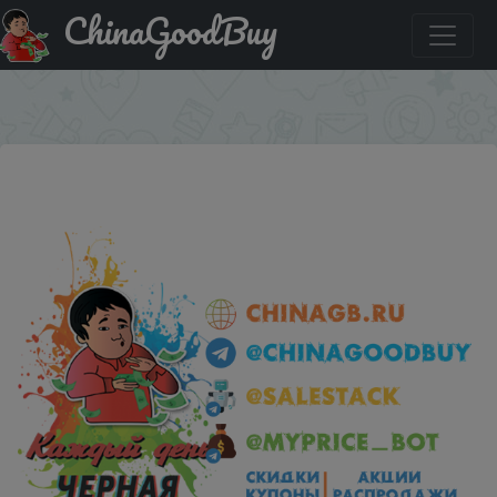
ChinaGoodBuy
Придбати по акціи Бесплатная раздача Batman: The
Enemy Within - The Telltale Series в магазине Microsoft
×