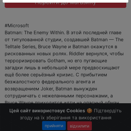
Перейти до магазину
#Microsoft
Batman: The Enemy Within. В этой последней главе
от титулованной студии, создавшей Batman — The
Telltale Series, Bruce Wayne и Batman окажутся в
рискованных новых ролях. Riddler вернулся, чтобы
терроризировать Gotham, но его пугающие
загадки лишь в небольшой мере предвосхищают
ещё более серьёзный кризис. С прибытием
безжалостного федерального агента и
возвращением Joker, Batman вынужден
сотрудничать с нежеланными персонажами, а
Bruce Wayne приходится идти на опасный обман.
Больше скидок в телеграмм
t.me/ChinaGoodBuy
Цей сайт використовує Cookies
🍪 Підтвердіть
згоду на їх зберігання та використання
прийняти
відхилити