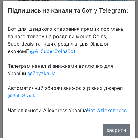
Підпишись на канали та бот у Telegram:
Бот для швидкого створення прямих посилань
2019-09-28
вашого товару на роздліли монет Coins,
Бесплатная раздача Batman: The
Superdeals та інших розділів, для більшої
економії
@AliSuperCoinsBot
Enemy Within - The Telltale Series в
магазине Microsoft
Телеграм канал зі знижками виключно для
України
@ZnyzkaUa
Free
Автоматичний збирач знижок з різних джерел
@SaleStack
Халява
Чат спільноти Aliexpress Україна
Чат Аліекспресс
закрити