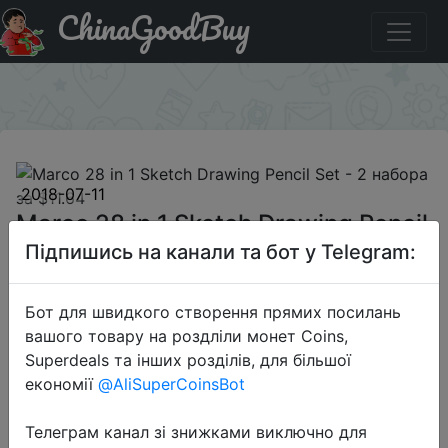
ChinaGoodBuy
Паридбати з промокодом 50%offGB20 Marco 28 in 1
Sketch Drawing Pencil Set - 2 набора за $11.64
×
2018-07-11
Marco 28 in 1 Sketch Drawing Pencil
Set - 2 набора за $11.64
Підпишись на канали та бот у Telegram:
Бот для швидкого створення прямих посилань
$11.64
вашого товару на роздліли монет Coins,
Superdeals та інших розділів, для більшої
економії
@AliSuperCoinsBot
Промокод:
"50%offGB20"
Телеграм канал зі знижками виключно для