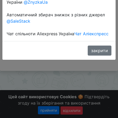
України
@ZnyzkaUa
Автоматичний збирач знижок з різних джерел
Перейти до магазину
@SaleStack
Чат спільноти Aliexpress Україна
Чат Аліекспресс
Додаткова інформація відсутня.
Слідкуйте за знижками на мобільному, в телеграм
каналі:
закрити
ZnyzhkaUA
Цей сайт використовує Cookies
🍪 Підтвердіть
згоду на їх зберігання та використання
прийняти
відхилити