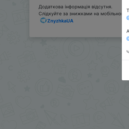
Додаткова інформація відсутня.
Т
Слідкуйте за знижками на мобільному, 
ZnyzhkaUA
А
@
Ч