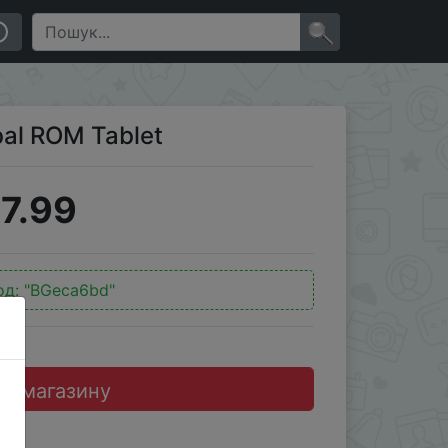
×
al ROM Tablet
7.99
од:
"BGeca6bd"
до магазину