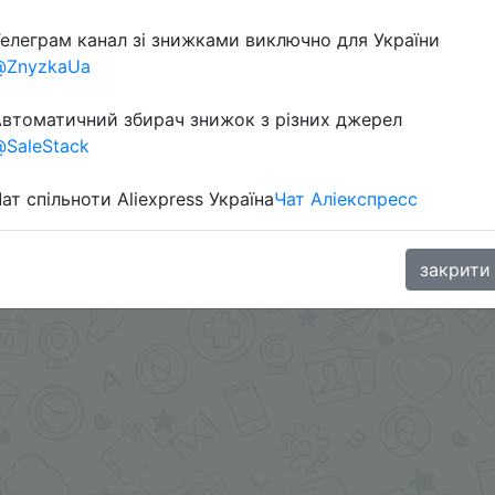
елеграм канал зі знижками виключно для України
в телеграм каналі:
@ZnyzkaUa
втоматичний збирач знижок з різних джерел
SaleStack
ат спільноти Aliexpress Україна
Чат Аліекспресс
закрити