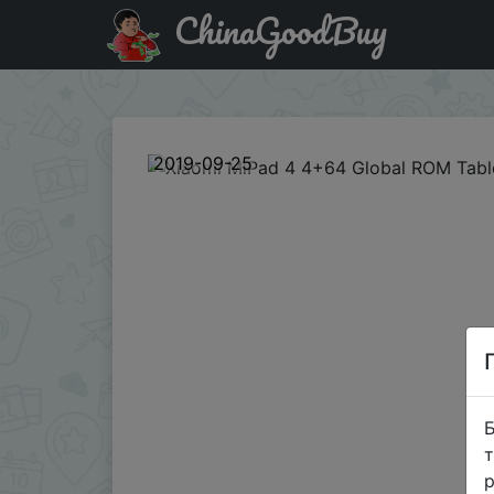
ChinaGoodBuy
Купити по знижці BGeca6bd Xiaomi MiPad 4 4+64 Global
2019-09-25
Б
т
р