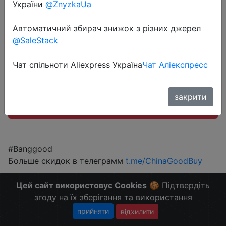
України
@ZnyzkaUa
$21.16
Автоматичний збирач знижок з різних джерел
@SaleStack
Промокод:
"BGMIB2"
Чат спільноти Aliexpress Україна
Чат Аліекспресс
закрити
Перейти до магазину
#Banggood
Больше скидок в телеграмм
t.me/ChinaGoodBuy
Цей сайт використовує Cookies
🍪 Підтвердіть
згоду на їх зберігання та використання
прийняти
відхилити