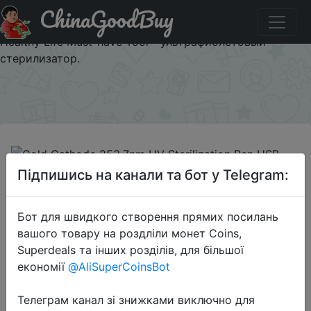
ChinaGoodBuy
Купити по знижці BGMIB2 Cold Cathode 253.7nm UV
Sterilization Pen USB Destroys Bacteria Health Protection
Healthy Life Must-have Tool - ультрафиолетовый
стерилизатор.
×
Підпишись на канали та бот у Telegram:
2019-09-22
Cold Cathode 253.7nm UV
Бот для швидкого створення прямих посилань
Sterilization Pen USB Destroys
вашого товару на роздліли монет Coins,
Bacteria Health Protection Healthy
Superdeals та інших розділів, для більшої
Life Must-have Tool -
економії
@AliSuperCoinsBot
ультрафиолетовый стерилизатор.
Телеграм канал зі знижками виключно для