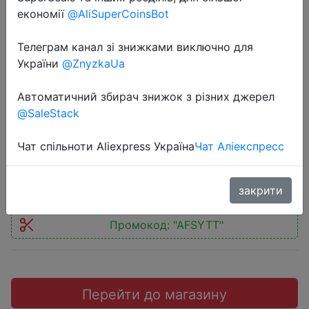
економії
@AliSuperCoinsBot
Телеграм канал зі знижками виключно для
України
@ZnyzkaUa
2019-09-18
DEALDIG BOXD6 TV Box Android 7.1
Автоматичний збирач знижок з різних джерел
@SaleStack
3GB 32GB Amlogic S912
Чат спільноти Aliexpress Україна
Чат Аліекспресс
$30.34
закрити
Промокод:
"AFSYTT"
Перейти до магазину