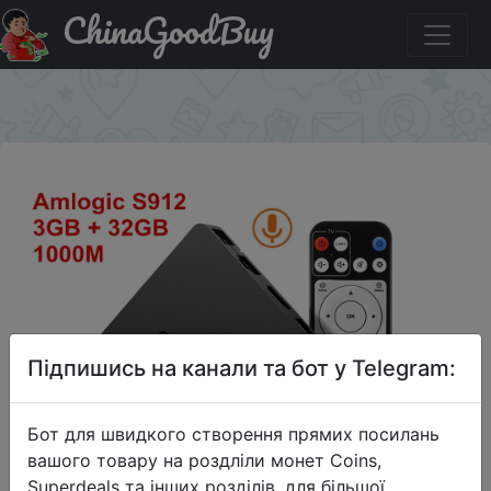
ChinaGoodBuy
Промокод на знижку AFSYTT DEALDIG BOXD6 TV Box
Android 7.1 3GB 32GB Amlogic S912
×
Підпишись на канали та бот у Telegram:
Бот для швидкого створення прямих посилань
вашого товару на роздліли монет Coins,
Superdeals та інших розділів, для більшої