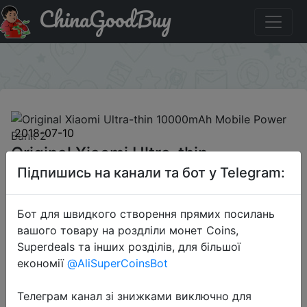
ChinaGoodBuy
Придбати по акціи Original Xiaomi Ultra-thin 10000mAh
Mobile Power Bank 2
×
2018-07-10
Original Xiaomi Ultra-thin
10000mAh Mobile Power Bank 2
Підпишись на канали та бот у Telegram:
Бот для швидкого створення прямих посилань
$14.99
вашого товару на роздліли монет Coins,
Superdeals та інших розділів, для більшої
економії
@AliSuperCoinsBot
Email Only Price
Телеграм канал зі знижками виключно для