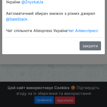
України
@ZnyzkaUa
Автоматичний збирач знижок з різних джерел
Перейти до магазину
@SaleStack
Чат спільноти Aliexpress Україна
Чат Аліекспресс
Додаткова інформація відсутня.
Слідкуйте за знижками на мобільному, в телеграм
каналі:
закрити
ZnyzhkaUA
Цей сайт використовує Cookies
🍪 Підтвердіть
згоду на їх зберігання та використання
прийняти
відхилити