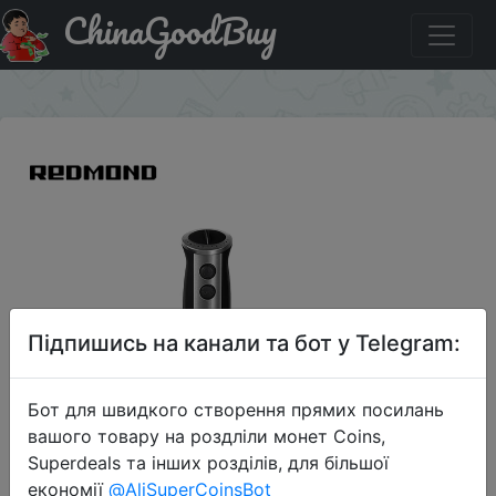
ChinaGoodBuy
Купити на розпродажі Блендер REDMOND RHB-2913
×
Підпишись на канали та бот у Telegram:
Бот для швидкого створення прямих посилань
вашого товару на роздліли монет Coins,
Superdeals та інших розділів, для більшої
економії
@AliSuperCoinsBot