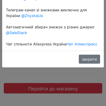
Телеграм канал зі знижками виключно для
України
@ZnyzkaUa
2019-09-15
Автоматичний збирач знижок з різних джерел
Блендер REDMOND RHB-2913
@SaleStack
1797 руб.
Чат спільноти Aliexpress Україна
Чат Аліекспресс
закрити
Sale
Перейти до магазину