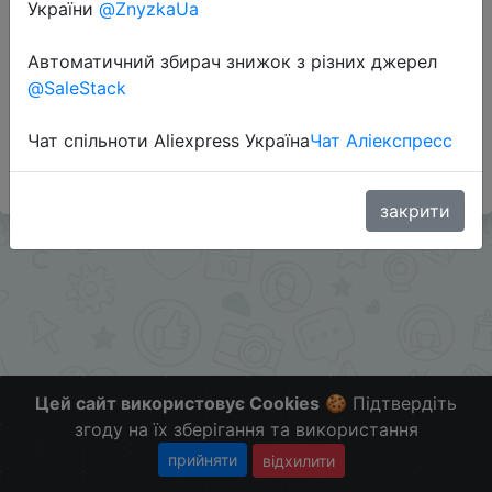
України
@ZnyzkaUa
Автоматичний збирач знижок з різних джерел
Додаткова інформація відсутня.
@SaleStack
Слідкуйте за знижками на мобільному, в телеграм
каналі:
Чат спільноти Aliexpress Україна
Чат Аліекспресс
ZnyzhkaUA
закрити
Цей сайт використовує Cookies
🍪 Підтвердіть
згоду на їх зберігання та використання
прийняти
відхилити