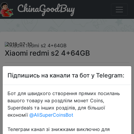
ChinaGoodBuy
Промокод на знижку IT$MPS2 Xiaomi redmi s2 4+64GB
×
2018-07-10
Xiaomi redmi s2 4+64GB
$159.99
Підпишись на канали та бот у Telegram:
Бот для швидкого створення прямих посилань
Промокод:
"IT$MPS2 "
вашого товару на роздліли монет Coins,
Superdeals та інших розділів, для більшої
економії
@AliSuperCoinsBot
Перейти до магазину
Телеграм канал зі знижками виключно для