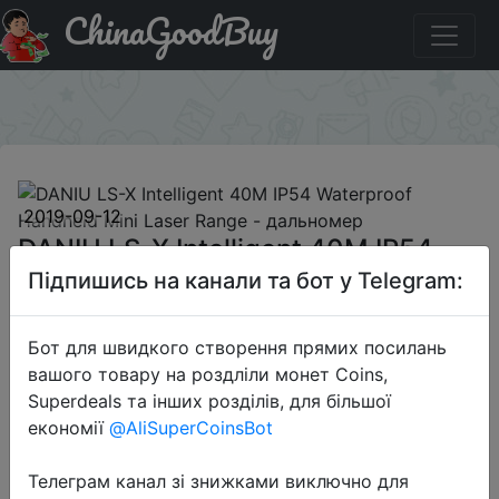
ChinaGoodBuy
Купити по знижці BGLSX DANIU LS-X Intelligent 40M IP54
Waterproof Handheld Mini Laser Range - дальномер
×
2019-09-12
DANIU LS-X Intelligent 40M IP54
Waterproof Handheld Mini Laser
Підпишись на канали та бот у Telegram:
Range - дальномер
Бот для швидкого створення прямих посилань
вашого товару на роздліли монет Coins,
$11.99
Superdeals та інших розділів, для більшої
економії
@AliSuperCoinsBot
Телеграм канал зі знижками виключно для
Промокод:
"BGLSX"