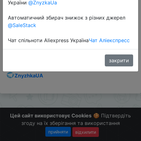
України
@ZnyzkaUa
Автоматичний збирач знижок з різних джерел
@SaleStack
Перейти до магазину
Чат спільноти Aliexpress Україна
Чат Аліекспресс
Додаткова інформація відсутня.
Слідкуйте за знижками на мобільному, в телеграм
закрити
каналі:
ZnyzhkaUA
Цей сайт використовує Cookies
🍪 Підтвердіть
згоду на їх зберігання та використання
прийняти
відхилити