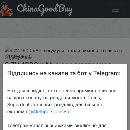
ChinaGoodBuy
Промокод на знижку BGInsole2 3.7V 1900mAh
аккумуляторная зимняя стелька с подогревом
×
2019-09-10
3.7V 1900mAh аккумуляторная
зимняя стелька с подогревом
Підпишись на канали та бот у Telegram:
Бот для швидкого створення прямих посилань
$37.9
вашого товару на роздліли монет Coins,
Superdeals та інших розділів, для більшої
економії
@AliSuperCoinsBot
Промокод:
"BGInsole2"
Телеграм канал зі знижками виключно для