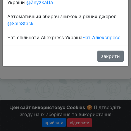
України
@ZnyzkaUa
Автоматичний збирач знижок з різних джерел
Перейти до магазину
@SaleStack
Чат спільноти Aliexpress Україна
Чат Аліекспресс
Додаткова інформація відсутня.
Слідкуйте за знижками на мобільному, в телеграм
каналі:
закрити
ZnyzhkaUA
Цей сайт використовує Cookies
🍪 Підтвердіть
згоду на їх зберігання та використання
прийняти
відхилити