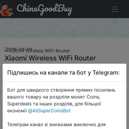
ChinaGoodBuy
Промокод на знижку BGGJG7CN Xiaomi Wireless WiFi
Router
×
2019-09-09
Xiaomi Wireless WiFi Router
Підпишись на канали та бот у Telegram:
$31.99
Бот для швидкого створення прямих посилань
вашого товару на роздліли монет Coins,
Промокод:
"BGGJG7CN"
Superdeals та інших розділів, для більшої
економії
@AliSuperCoinsBot
Телеграм канал зі знижками виключно для