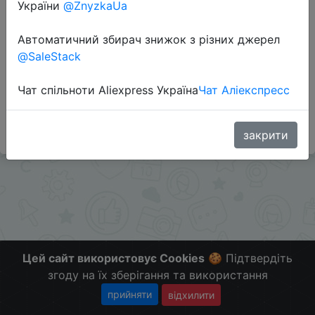
Перейти до магазину
України
@ZnyzkaUa
Автоматичний збирач знижок з різних джерел
@SaleStack
Додаткова інформація відсутня.
Слідкуйте за знижками на мобільному, в телеграм
Чат спільноти Aliexpress Україна
Чат Аліекспресс
каналі:
ZnyzhkaUA
закрити
Цей сайт використовує Cookies
🍪 Підтвердіть
згоду на їх зберігання та використання
прийняти
відхилити