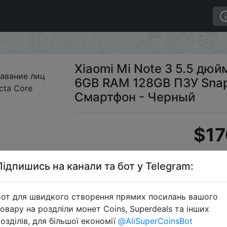
лиц 6GB RAM 128GB ПЗУ Snapdragon 660 Octa Core Смар
Xiaomi Mi Note 3 5.5 дю
6GB RAM 128GB ПЗУ Snap
Смартфон - Черный
$17
Підпишись на канали та бот у Telegram:
S
от для швидкого створення прямих посилань вашого
овару на роздліли монет Coins, Superdeals та інших
озділів, для більшої економії
@AliSuperCoinsBot
Перейти 