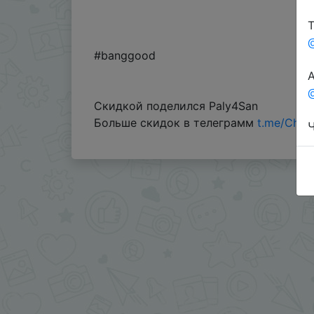
Т
#banggood
А
@
Скидкой поделился Paly4San
Больше скидок в телеграмм
t.me/Chin
Ч