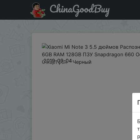
ChinaGoodBuy
Акція на Xiaomi Mi Note 3 5.5 дюймов Распознавание 
2019-09-04
Б
т
р