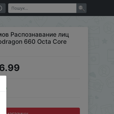
тфон - Черный
×
ймов Распознавание лиц
dragon 660 Octa Core
6.99
ale
до магазину