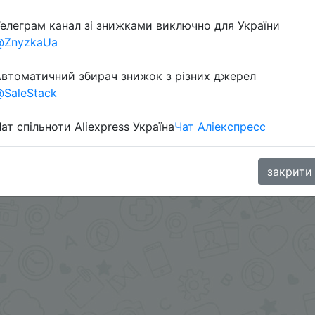
елеграм канал зі знижками виключно для України
@ZnyzkaUa
втоматичний збирач знижок з різних джерел
SaleStack
aGoodBuy
ат спільноти Aliexpress Україна
Чат Аліекспресс
закрити