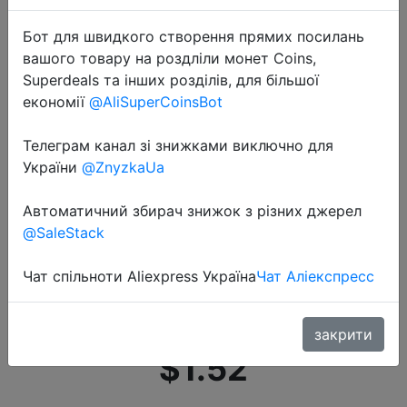
Бот для швидкого створення прямих посилань
вашого товару на роздліли монет Coins,
Superdeals та інших розділів, для більшої
економії
@AliSuperCoinsBot
Телеграм канал зі знижками виключно для
2019-09-02
України
@ZnyzkaUa
KUULAA Магнитный Micro USB
кабель USB C 3A адаптер быстрой
Автоматичний збирач знижок з різних джерел
зарядки для iPhone samsung
@SaleStack
XiaoMi зарядное устройство
магнит Быстрая зарядка type C
Чат спільноти Aliexpress Україна
Чат Аліекспресс
шнур
закрити
$1.52