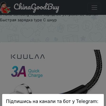
ChinaGoodBuy
Придбати по знижці $2/3 KUULAA Магнитный Micro
USB кабель USB C 3A адаптер быстрой зарядки для
iPhone samsung XiaoMi зарядное устройство магнит
Быстрая зарядка type C шнур
×
Підпишись на канали та бот у Telegram: